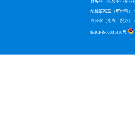
财务科（拖欠中小企业账款
纪检监察室（审计科）：055
办公室（党办、院办）：05
皖ICP备08001410号