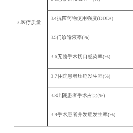
3.
4
抗菌药物使用强度
(DDDs)
3.
医疗质
量
3
.
5
门诊输液率
(%)
3.6
无菌手术切口感染率
(%
)
3.7
住院患者压疮发生率
(%
)
3
.8
出院患者手术占比
(%)
3.
9
手术患者并发症发生率
(%)