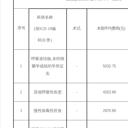
疾病
名称
序号
术
式
本
期平均费用
(元)
(按
ICD
-10编
码分类
)
呼吸道结核
,未经细
1
菌学或组织学所证
-
5032.75
实
2
其他呼吸性疾患
-
4263.86
3
慢性病毒性肝炎
-
2970.85