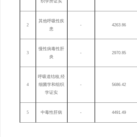
织学所证实
其他呼吸性疾
2
-
4263.86
患
慢性病毒性肝
3
-
2970.85
炎
呼吸道结核
,经
4
细菌学和组织
-
5686.42
学证实
5
中毒性肝病
-
4491.49