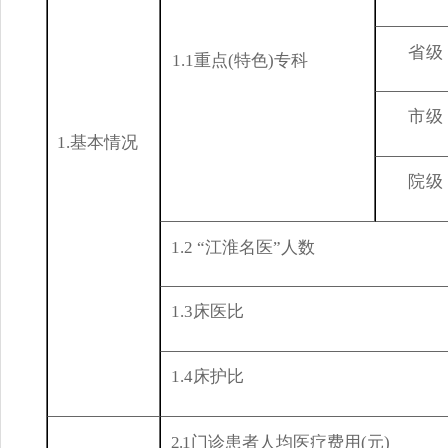
省
级
1.1
重
点
(
特色
)
专科
市
级
1.
基本
情况
院
级
1
.2 “
江淮名医
”
人数
1.3
床
医比
1.4
床
护比
2
.
1
门诊患者人均医疗费用
(
元
)