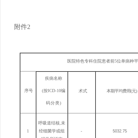
附件
2
医院特色
专科住院患者前
5
位单病种
疾病
名称
序号
(
按
ICD
-10
编
术
式
本
期平均费用
(
元
)
码分类
)
呼吸道结核
,未
1
经细菌学或组
-
5032.75