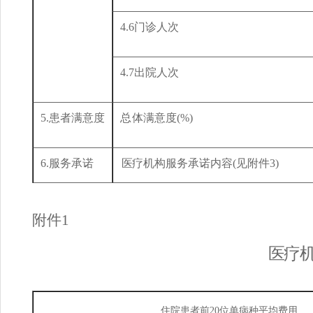
4.6
门诊人
次
4.7
出院人
次
5.
患者满意度
总
体满意度
(%)
6.
服务
承诺
医
疗
机构服务承诺内容
(
见附件
3)
附件
1
医
疗
住院患者前
20位单
病种平均费用