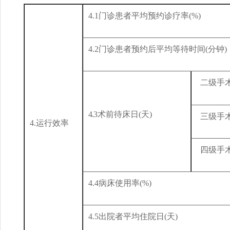
4.1
门诊患者平均预约诊疗率
(%
)
4.
2
门诊患者预约后平均等待时间
(
分钟
)
二
级手
4
.
3
术前待床日
(
天
)
三级手
4
.
运行效率
四
级手
4.4
病床使用率
(%
)
4
.5
出院者平均住院日
(
天
)