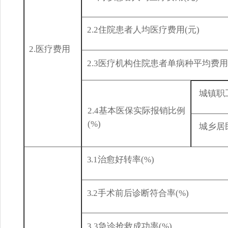
2.2
住院患者人均医疗费用
(
元
)
2.
医疗费用
2.3
医
疗机构住院患者单病种平均费用
城
镇职
2.4
基本医
保
实际报销比例
(%)
城
乡居
3
.1
治愈好转率
(%)
3
.2
手术前后诊断符合率
(%)
3.3
急诊抢救成功率
(%
)