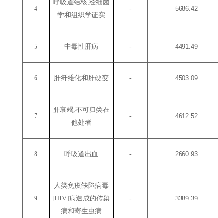
呼吸道结核
,经细菌
4
-
5686.42
学和组织学证实
5
中毒性肝病
-
4491.49
6
肝纤维化和肝硬变
-
4503.09
肝衰竭
,不可归类在
7
-
4612.52
他处者
8
呼吸道出血
-
2660.93
人类免疫缺陷病毒
9
[HIV]病造成的传染
-
3389.39
病和寄生虫病