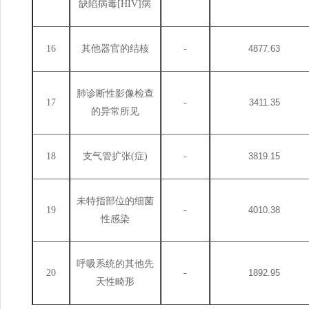
缺陷病毒
[HIV]病
16
其他器官的结核
-
4877.63
肺诊断性影像检查
17
-
3411.35
的异常所见
18
支气管扩张
(症)
-
3819.15
未特指部位的细菌
19
-
4010.38
性感染
呼吸系统的其他先
20
-
1892.95
天性畸形