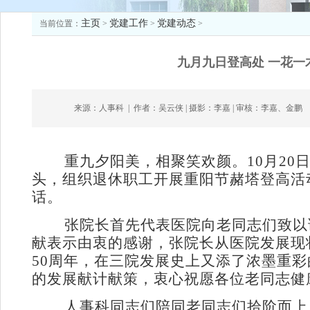
主页
党建工作
党建动态
当前位置：
>
>
>
九月九日登高处 一花
来源：人事科
|
作者：吴云侠 | 摄影：李嘉 | 审核：李嘉、金鹏
重九夕阳美，相聚笑欢颜。
10月2
头，组织退休职工开展重阳节赭塔登高活
话。
张院长首先代表医院向老同志们致以
献表示由衷的感谢，张院长从医院发展现
50周年，在三院发展史上又添了浓墨重
的发展献计献策，衷心祝愿各位老同志健
人事科同志们陪同老同志们拾阶而上